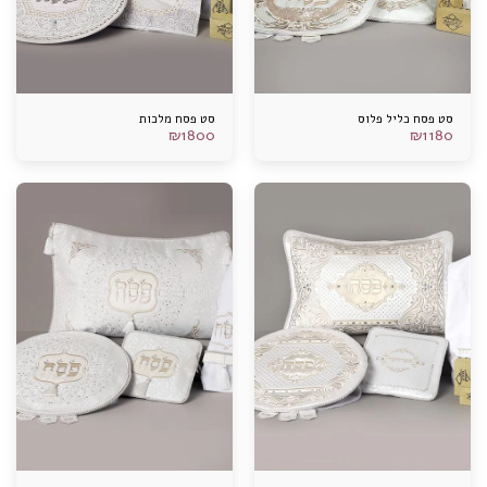
סט פסח כליל פלוס
סט פסח מלכות
₪
1800
₪
1180