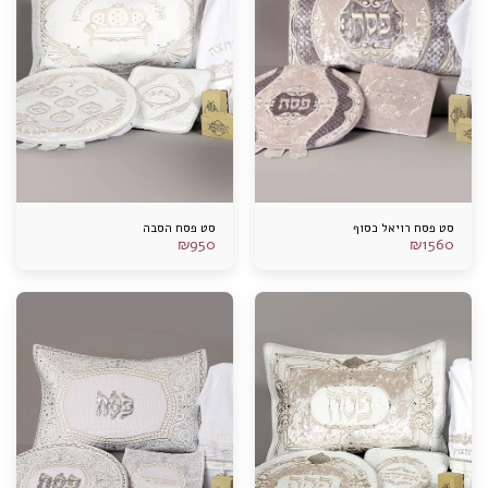
סט פסח רויאל כסוף
סט פסח הסבה
₪
950
₪
1560