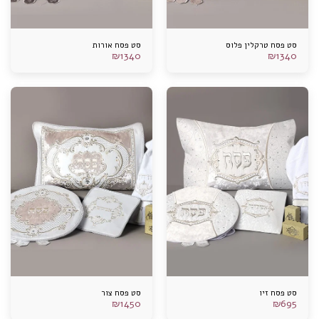
סט פסח טרקלין פלוס
סט פסח אורות
₪
1340
₪
1340
סט פסח זיו
סט פסח צור
₪
1450
₪
695