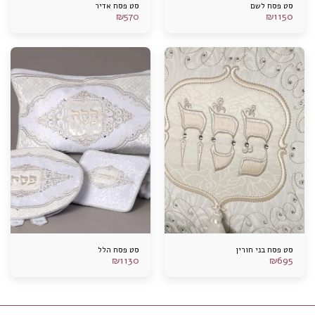
סט פסח לשם
סט פסח אדיר
₪
570
₪
1150
סט פסח בני חורין
סט פסח הלל
₪
1130
₪
695