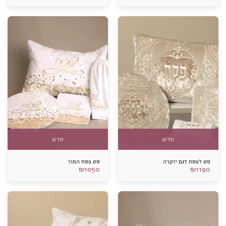
חדש
חדש
סט לפסח דגם יוקרה
סט פסח המור
₪
1050
₪
1190