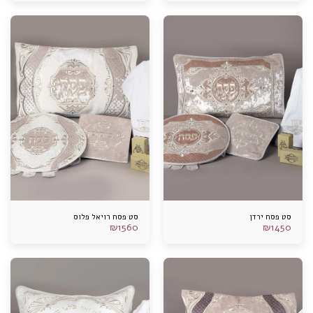
סט פסח ירדן
סט פסח רויאל פלוס
₪
1560
₪
1450