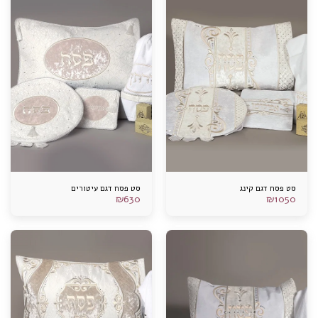
סט פסח דגם קינג
סט פסח דגם עיטורים
₪
630
₪
1050