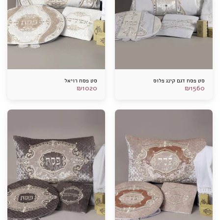
סט פסח דגם קינג פלוס
סט פסח רויאל
₪
1020
₪
1560