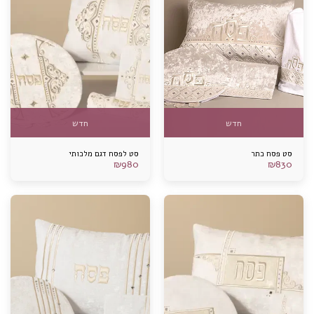
חדש
חדש
סט פסח כתר
סט לפסח דגם מלכותי
₪
980
₪
830