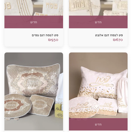
חדש
חדש
סט לפסח דגם אלגנט
סט לפסח דגם פסים
₪
930
₪
670
חדש