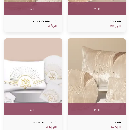
חדש
חדש
סט פסח המור
סט לפסח דגם קינג
₪
850
₪
1570
חדש
חדש
סט לפסח
סט פסח דגם שמש
₪
1490
₪
740