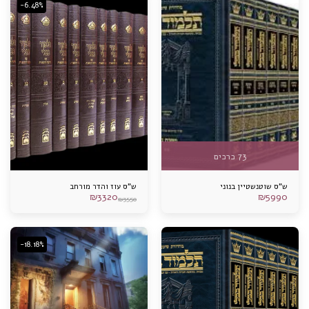
-6.48%
73 כרכים
ש"ס שוטנשטיין בנוני
ש"ס עוז והדר מורחב
₪
3320
₪
5990
₪
3550
-18.18%