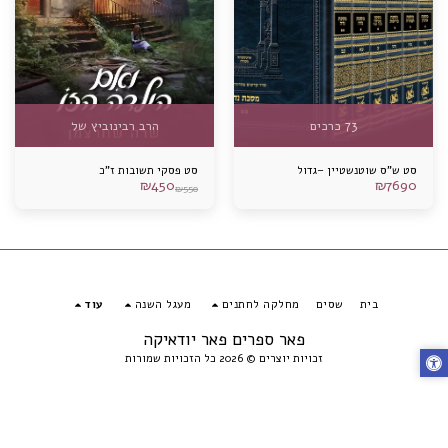
73 כרכים
הרב רבינוביץ של
סט ש"ס שוטנשטיין –גדול
סט פסקי תשובות ז"כ
₪
450
₪
7690
₪
550
בית
שסים
מחלקה לחתנים
מעגל השנה
עוד
פאר ספרים פאר יודאיקה
זכויות יוצרים © 2026 כל הזכויות שמורות