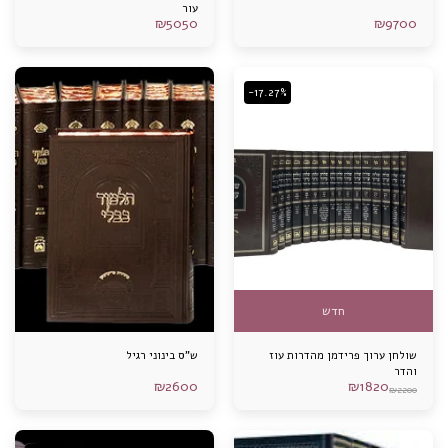
עור
₪
5050
₪
9700
-17.27%
חדש
שולחן ערוך פרידמן מהדרות עוז
ש"ס בינוני רגיל
והדר
₪
2600
₪
1820
₪
2200