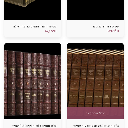
שס עוז והדר פנינים
שס עוז והדר חתנים כריכה רגילה
₪
3720
₪
1260
אזל מהמלאי
ש"ס חתנים ( 26 חלקים) עור אמיתי
ש"ס חתנים ( 26 חלקים) PU עתיק