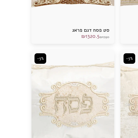
סט פסח דגם פראג
₪
1320.5
₪
1390
-5%
-5%