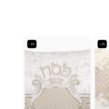
-5%
-5%