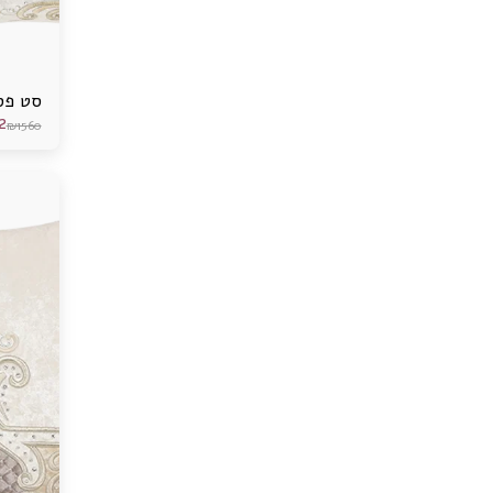
סט פסח
2
₪
1560