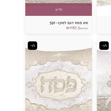
חדש
סט פסח דגם לסקו-591
₪
1187.5
₪
1250
-5%
-5%