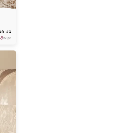
סט פס
.5
₪
850