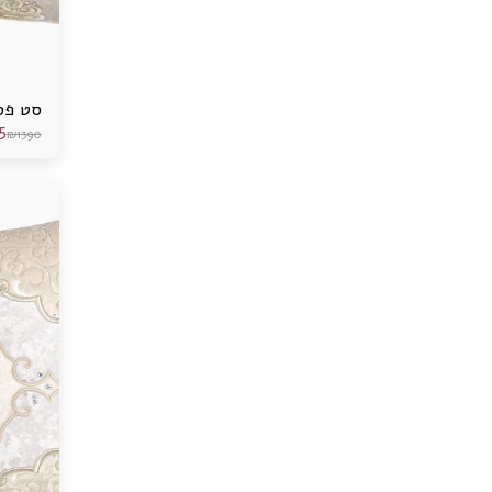
סט פס
5
₪
1390