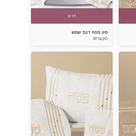
חדש
סט פסח דגם שמש
₪
1490