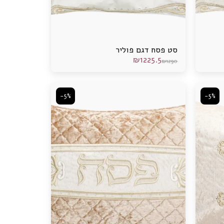
סט פסח דגם פוליר
₪
1225.5
₪
1290
-5%
-5%