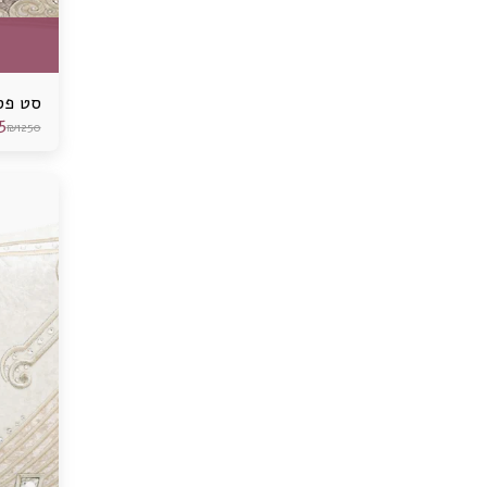
סט פס
5
₪
1250