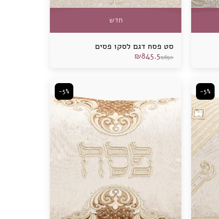
חדש
סט פסח דגם לסקו פסים
₪
845.5
₪
890
-5%
-5%