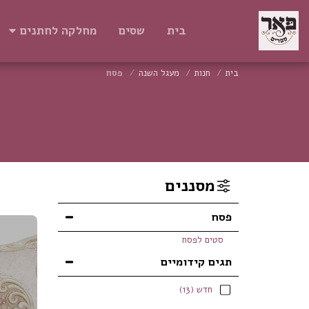
בית
שסים
מחלקה לחתנים
בית
חנות
מעגל השנה
פסח
מסננים
פסח
סטים לפסח
תגים קידומיים
חדש
(13)