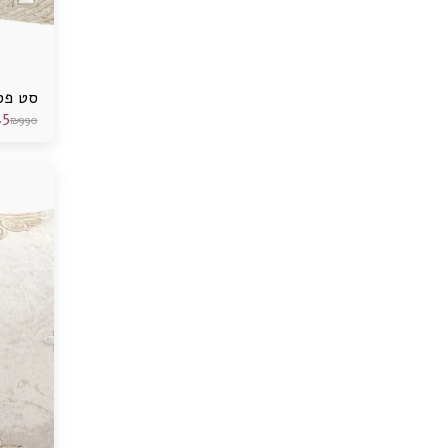
סט פס
.5
₪
990