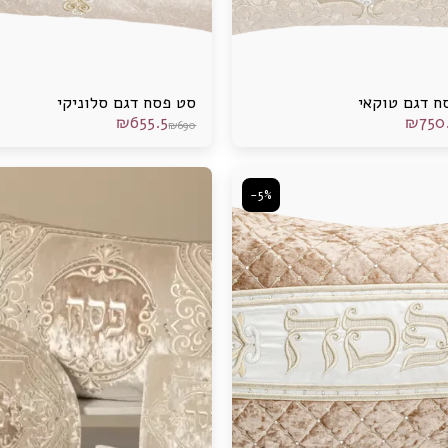
ח דגם טוקאי
סט פסח דגם סלוניקי
₪
655.5
₪
750
₪
690
-5%