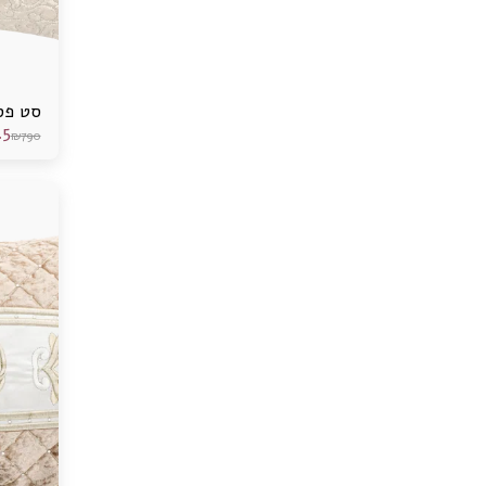
סט פס
.5
₪
790