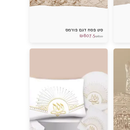
סט פסח דגם פורמס
₪
807.5
₪
850