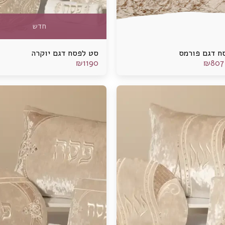
חדש
ח דגם פורמס
סט לפסח דגם יוקרה
₪
1190
₪
807