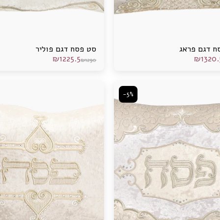
ח דגם פראג
סט פסח דגם פוליר
₪
1225.5
₪
1320.
₪
1290
-5%