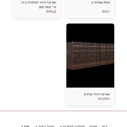
אחת שאלתי 5
שס עוז והדר ותלמודו בידו
כר’ קשה קטן
₪
649
₪
50
שס עוז והדר פנינים
₪
1260
בית
שסים
מחלקה לחתנים
מעגל השנה
עוד